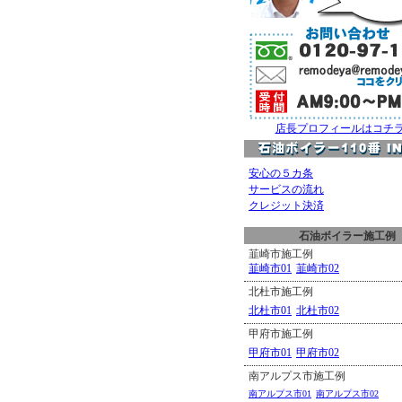
店長プロフィールはコチラ 
安心の５カ条
サービスの流れ
クレジット決済
石油ボイラー施工例
韮崎市施工例
韮崎市01
韮崎市02
北杜市施工例
北杜市01
北杜市02
甲府市施工例
甲府市01
甲府市02
南アルプス市施工例
南アルプス市01
南アルプス市02