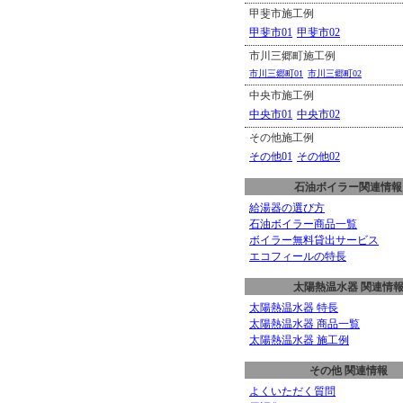
甲斐市施工例
甲斐市01
甲斐市02
市川三郷町施工例
市川三郷町01
市川三郷町02
中央市施工例
中央市01
中央市02
その他施工例
その他01
その他02
石油ボイラー関連情報
給湯器の選び方
石油ボイラー商品一覧
ボイラー無料貸出サービス
エコフィールの特長
太陽熱温水器 関連情
太陽熱温水器 特長
太陽熱温水器 商品一覧
太陽熱温水器 施工例
その他 関連情報
よくいただく質問