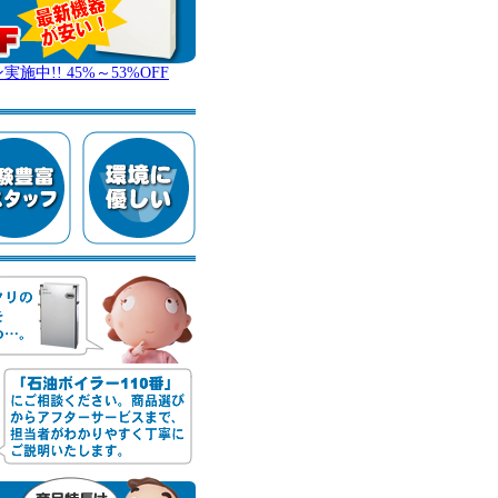
!! 45%～53%OFF