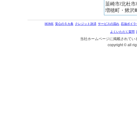
韮崎市/北杜市
増穂町・鰍沢
HOME
安心の５カ条
クレジット決済
サービスの流れ
石油ボイラ
よくいただく質問
当社ホームページに掲載されてい
copyright © all r