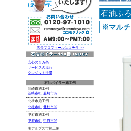
石油ふ
※マルチ
店長プロフィールはコチラ >>
安心の５カ条
サービスの流れ
クレジット決済
石油ボイラー施工例
韮崎市施工例
韮崎市01
韮崎市02
北杜市施工例
北杜市01
北杜市02
甲府市施工例
甲府市01
甲府市02
南アルプス市施工例