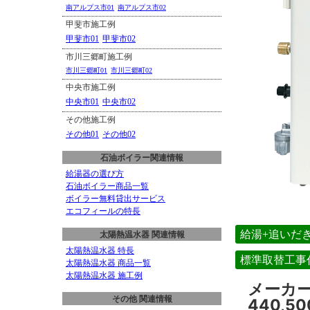
南アルプス市01
南アルプス市02
甲斐市施工例
甲斐市01
甲斐市02
市川三郷町施工例
市川三郷町01
市川三郷町02
中央市施工例
中央市01
中央市02
その他施工例
その他01
その他02
石油ボイラー関連情報
給湯器の選び方
石油ボイラー商品一覧
ボイラー無料貸出サービス
エコフィールの特長
給湯+追いだ
太陽熱温水器 関連情報
太陽熱温水器 特長
標準取替工事
太陽熱温水器 商品一覧
太陽熱温水器 施工例
メーカ
その他 関連情報
440,5